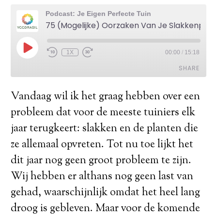
Podcast: Je Eigen Perfecte Tuin
75 (Mogelijke) Oorzaken Van Je Slakkenprobleem!
1X
00:00
/
15:18
SHARE
Vandaag wil ik het graag hebben over een
SHARE
probleem dat voor de meeste tuiniers elk
LINK
jaar terugkeert: slakken en de planten die
EMBED
ze allemaal opvreten. Tot nu toe lijkt het
dit jaar nog geen groot probleem te zijn.
Wij hebben er althans nog geen last van
gehad, waarschijnlijk omdat het heel lang
droog is gebleven. Maar voor de komende