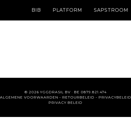
BIB
PLATFORM
SAPSTROOM
© 2026 YGGDRASIL BV · BE 0879.821.474
ALGEMENE VOORWAARDEN
-
RETOURBELEID
-
PRIVACYBELEI
PRIVACY BELEID