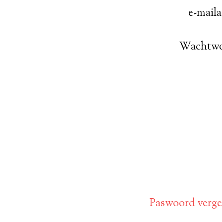
e-mail
Wachtw
Paswoord verget