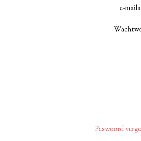
e-mail
Wachtw
Paswoord verget