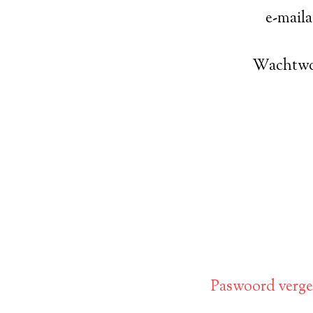
e-mail
Wachtw
Paswoord verget