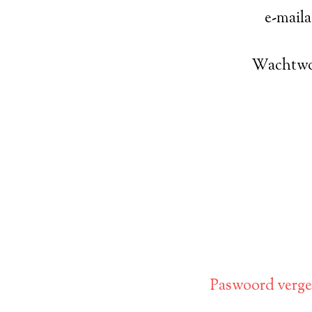
e-mail
Wachtw
Paswoord verget