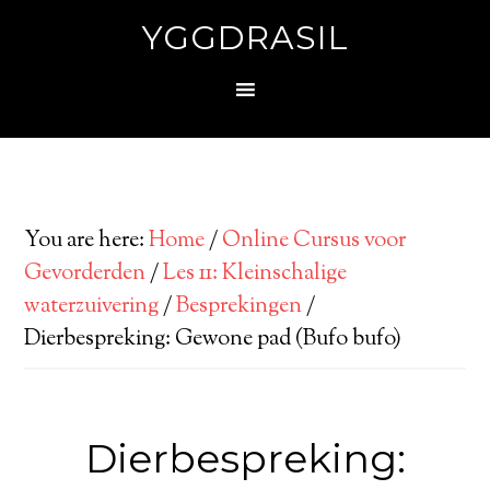
YGGDRASIL
You are here:
Home
/
Online Cursus voor
Gevorderden
/
Les 11: Kleinschalige
waterzuivering
/
Besprekingen
/
Dierbespreking: Gewone pad (Bufo bufo)
Dierbespreking: