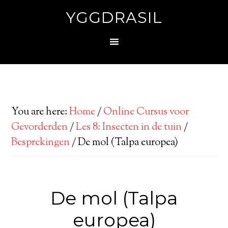
YGGDRASIL
You are here:
Home
/
Online Cursus voor
Gevorderden
/
Les 8: Insecten in de tuin
/
Besprekingen
/
De mol (Talpa europea)
De mol (Talpa
europea)