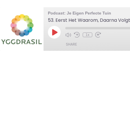
Podcast: Je Eigen Perfecte Tuin
53. Eerst Het Waarom, Daarna Volgt
Play
1x
Mute/Unmute
Rewind
Fast
Episode
Episode
10
Forward
SHARE
Seconds
30
seconds
SHARE
LINK
EMBED