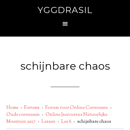
YGGDRASIL
schijnbare chaos
Home
›
Forums
›
Forum voor Online Cursussen
›
Oude cursussen
›
Online Jaarcursus Natuurlijke
Moestuin 2017
›
Lessen
›
Les 6
›
schijnbare chaos