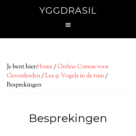
YGGDRASIL
Je bent hier:
Home
/
Online Cursus voor
Gevorderden
/
Les 9: Vogels in de tuin
/
Besprekingen
Besprekingen