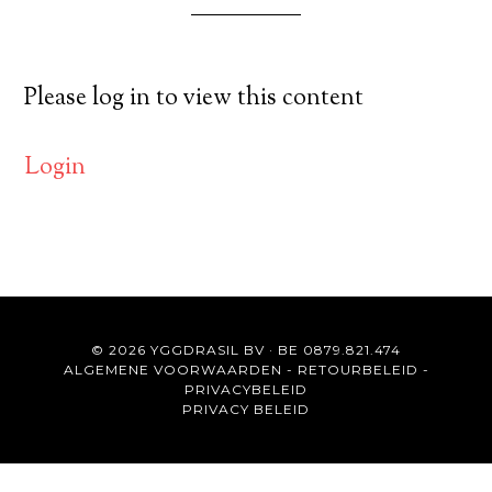
Please log in to view this content
Login
© 2026 YGGDRASIL BV · BE 0879.821.474
ALGEMENE VOORWAARDEN
-
RETOURBELEID
-
PRIVACYBELEID
PRIVACY BELEID