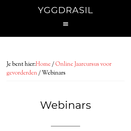
YGGDRASIL
Je bent hier:
Home
/
Online Jaarcursus voor
gevorderden
/
Webinars
Webinars