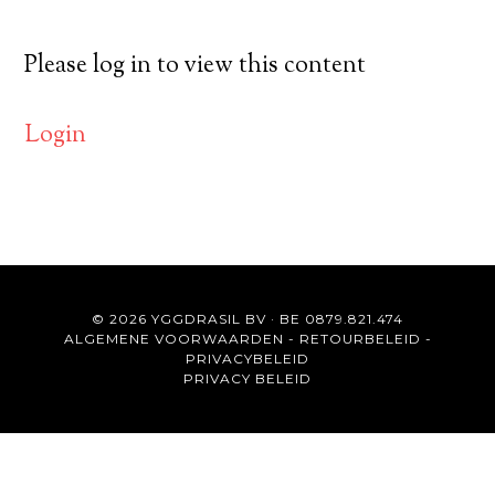
Please log in to view this content
Login
© 2026 YGGDRASIL BV · BE 0879.821.474
ALGEMENE VOORWAARDEN
-
RETOURBELEID
-
PRIVACYBELEID
PRIVACY BELEID