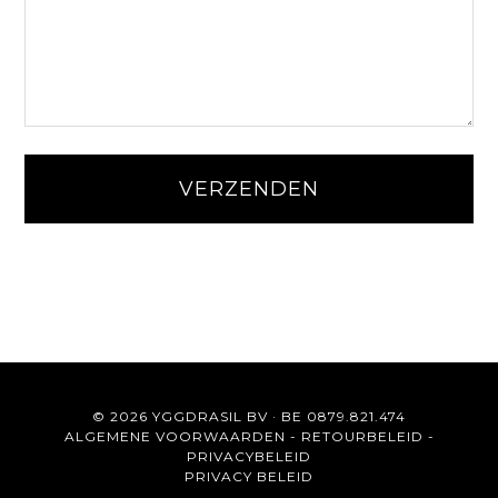
© 2026 YGGDRASIL BV · BE 0879.821.474
ALGEMENE VOORWAARDEN
-
RETOURBELEID
-
PRIVACYBELEID
PRIVACY BELEID