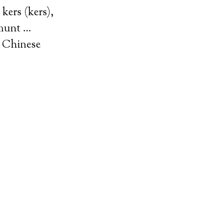
 kers (kers),
 munt …
s, Chinese