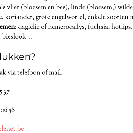
ls vlier (bloesem en bes), linde (bloesem,) wilde
le, koriander, grote engelwortel, enkele soorten
oemen
: daglelie of hemerocallys, fuchsia, hotlip
n bieslook …
lukken?
ak via telefoon of mail.
5 37
06 58
lenet.be