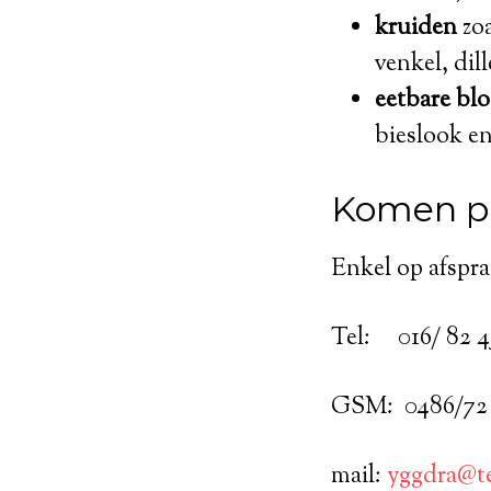
kruiden
zoa
venkel, dil
eetbare bl
bieslook e
Komen p
Enkel op afspra
Tel: 016/ 82 4
GSM: 0486/72 
mail:
yggdra@te