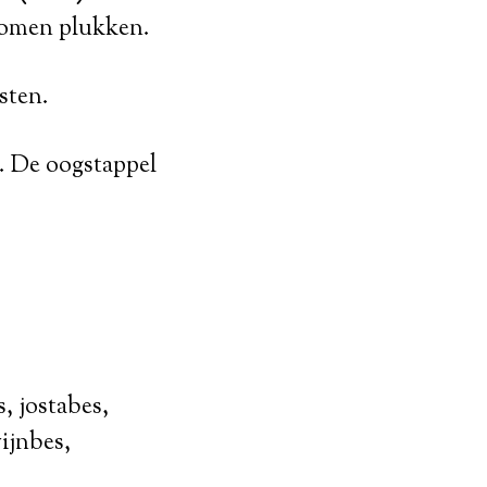
omen plukken.
sten.
. De oogstappel
s, jostabes,
ijnbes,