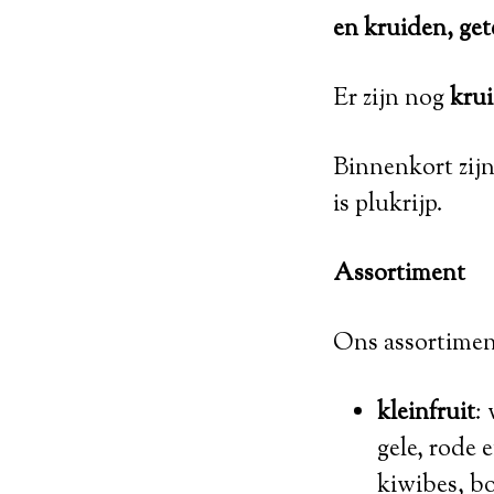
en kruiden, get
Er zijn nog
kru
Binnenkort zij
is plukrijp.
Assortiment
Ons assortiment
kleinfruit
:
gele, rode 
kiwibes, b