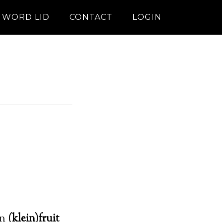
WORD LID
CONTACT
LOGIN
in
(klein)fruit