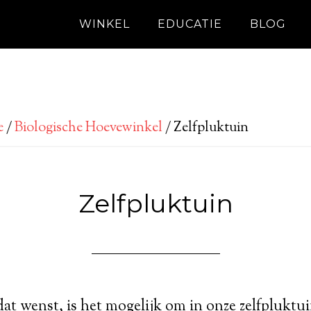
WINKEL
EDUCATIE
BLOG
e
/
Biologische Hoevewinkel
/
Zelfpluktuin
Zelfpluktuin
dat wenst, is het mogelijk om in onze zelfpluktu