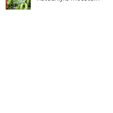
Permacultuur
principes in de
natuurlijke moestuin
Mulchen in de natuurlijke
moestuin