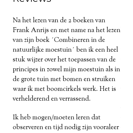
al
Na het lezen van de 2 boeken van
Wat 
Frank Anrijs en met name na het lezen
kom
en.
van zijn boek ´Combineren in de
Anri
natuurlijke moestuin´ ben ik een heel
natu
stuk wijzer over het toepassen van de
revo
principes in zowel mijn moestuin als in
duid
de grote tuin met bomen en struiken
ook 
waar ik met boomcirkels werk. Het is
vern
verhelderend en verrassend.
Echt
verw
Ik heb mogen/moeten leren dat
rijk
observeren en tijd nodig zijn vooraleer
vera