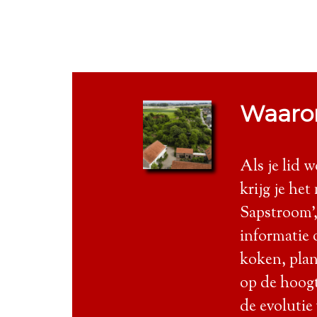
Waar
Als je lid 
krijg je he
Sapstroom'
informatie 
koken, plant
op de hoog
de evolutie