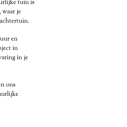
rlijke tuin is
, waar je
 achtertuin.
tuur en
ject in
aring in je
en ons
urlijke