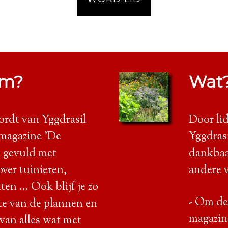
om?
Wat
wordt van Yggdrasil
Door li
t magazine 'De
Yggdrasi
, gevuld met
dankbaa
over tuinieren,
andere 
en ... Ook blijf je zo
- Om de
te van de plannen en
magazin
 van alles wat met