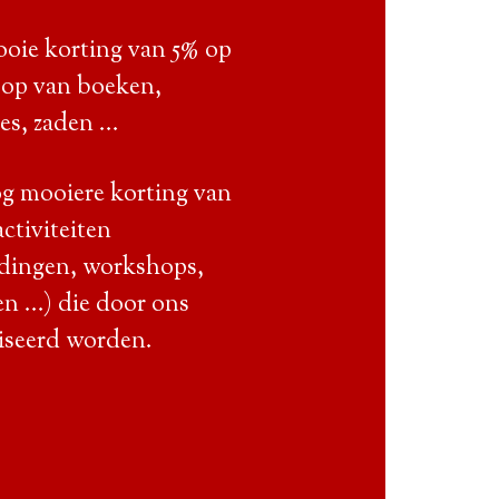
ooie korting van 5% op
oop van boeken,
s, zaden ...
og mooiere korting van
ctiviteiten
idingen, workshops,
n ...) die door ons
iseerd worden.