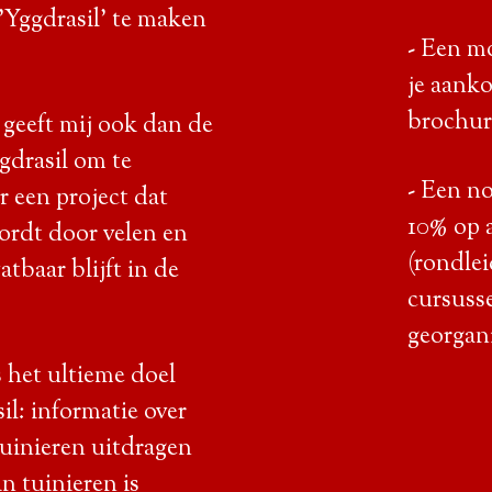
 'Yggdrasil' te maken
- Een m
je aank
brochure
geeft mij ook dan de
gdrasil om te
- Een n
 een project dat
10% op a
ordt door velen en
(rondle
tbaar blijft in de
cursusse
georgan
 het ultieme doel
il: informatie over
tuinieren uitdragen
in tuinieren is