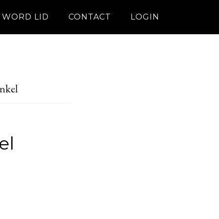
WORD LID
CONTACT
LOGIN
nkel
el