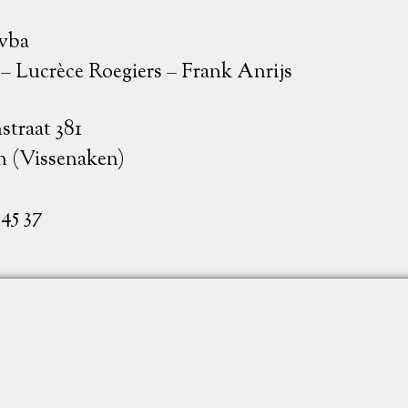
bvba
 – Lucrèce Roegiers – Frank Anrijs
straat 381
n (Vissenaken)
 45 37