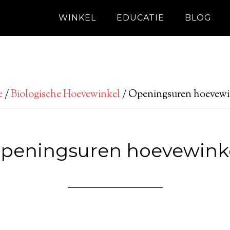
WINKEL
EDUCATIE
BLOG
e
/
Biologische Hoevewinkel
/
Openingsuren hoevewi
peningsuren hoevewink