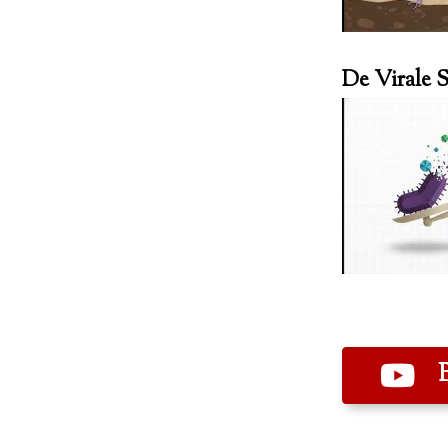
De Virale 
B