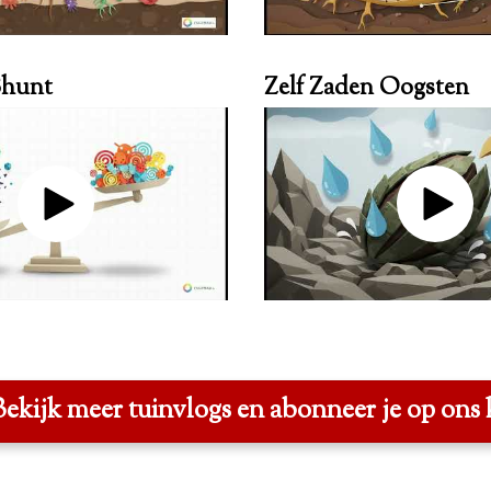
Shunt
Zelf Zaden Oogsten
ekijk meer tuinvlogs en abonneer je op ons 