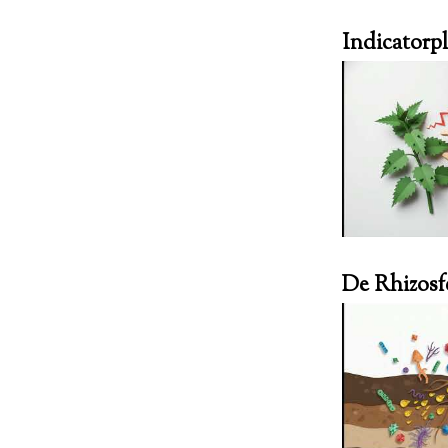
Indicatorp
De Rhizosf