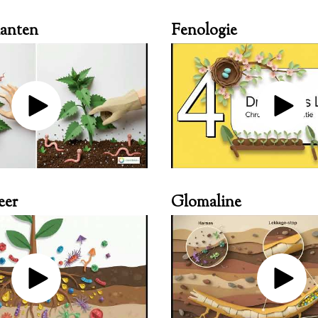
lanten
Fenologie
eer
Glomaline