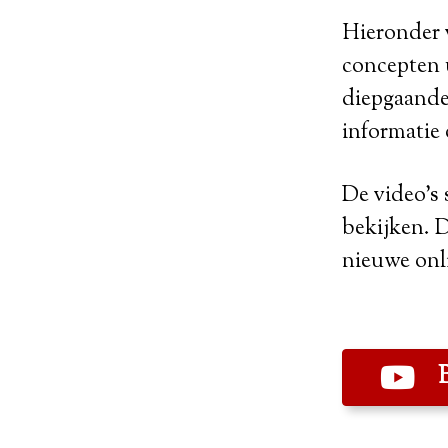
Hieronder v
concepten 
diepgaande 
informatie
De video's 
bekijken. 
nieuwe onli
B