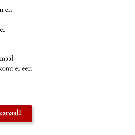
en en
er
emaal
komt er een
kanaal!