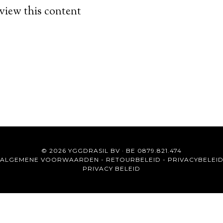
 view this content
© 2026 YGGDRASIL BV · BE 0879.821.474
ALGEMENE VOORWAARDEN
-
RETOURBELEID
-
PRIVACYBELEI
PRIVACY BELEID