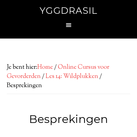
YGGDRASIL
Je bent hier:
Home
/
Online Cursus voor
Gevorderden
/
Les 14: Wildplukken
/
Besprekingen
Besprekingen