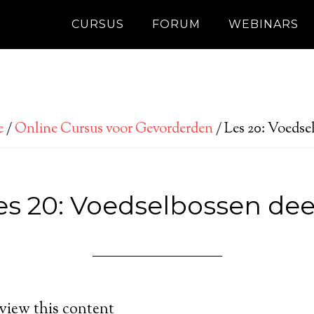
CURSUS
FORUM
WEBINARS
e
/
Online Cursus voor Gevorderden
/
Les 20: Voedsel
es 20: Voedselbossen deel
 view this content