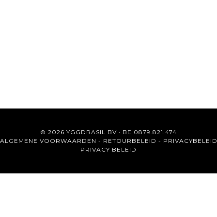
© 2026 YGGDRASIL BV · BE 0879.821.474
ALGEMENE VOORWAARDEN
-
RETOURBELEID
-
PRIVACYBELEI
PRIVACY BELEID