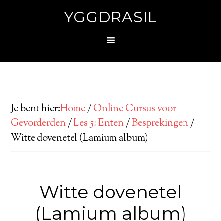
YGGDRASIL
Je bent hier:
Home
/
Online Cursus voor
Gevorderden
/
Les 5: Enten
/
Besprekingen
/
Witte dovenetel (Lamium album)
Witte dovenetel
(Lamium album)