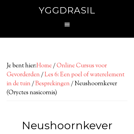
YGGDRASIL
Je bent hier:
Home
/
Online Cursus voor
Gevorderden
/
Les 6: Een poel of waterelement
in de tuin
/
Besprekingen
/
Neushoornkever
(Oryctes nasicornis)
Neushoornkever