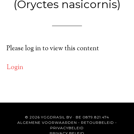
(Oryctes nasicornis)
Please log in to view this content
Login
© 2026 YGGDRASIL BV · BE 0879.821.474
ALGEMENE VOORWAARDEN
-
RETOURBELEID
-
PRIVACYBELEID
PRIVACY BELEID