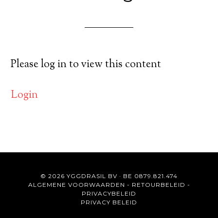
Please log in to view this content
Login
© 2026 YGGDRASIL BV · BE 0879.821.474
ALGEMENE VOORWAARDEN
-
RETOURBELEID
-
PRIVACYBELEID
PRIVACY BELEID