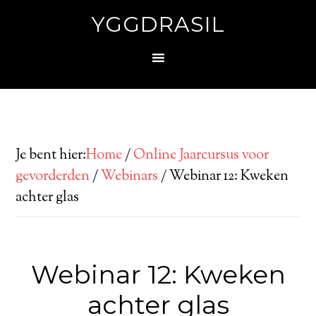
YGGDRASIL
Je bent hier:
Home
/
Online Jaarcursus voor
gevorderden
/
Webinars
/
Webinar 12: Kweken
achter glas
Webinar 12: Kweken
achter glas