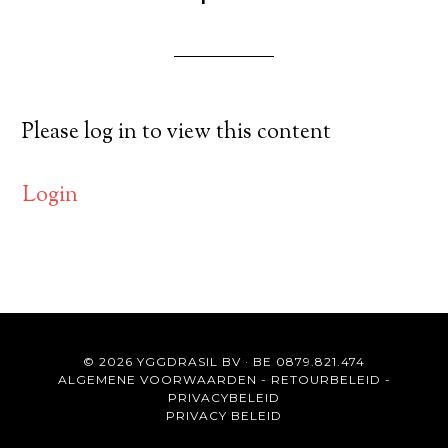
Please log in to view this content
Login
© 2026 YGGDRASIL BV · BE 0879.821.474
ALGEMENE VOORWAARDEN
-
RETOURBELEID
-
PRIVACYBELEID
PRIVACY BELEID