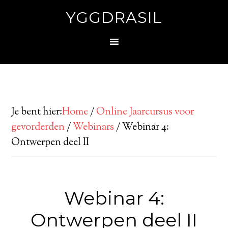
YGGDRASIL
Je bent hier:
Home
/
Online Jaarcursus voor
gevorderden
/
Webinars
/
Webinar 4:
Ontwerpen deel II
Webinar 4:
Ontwerpen deel II