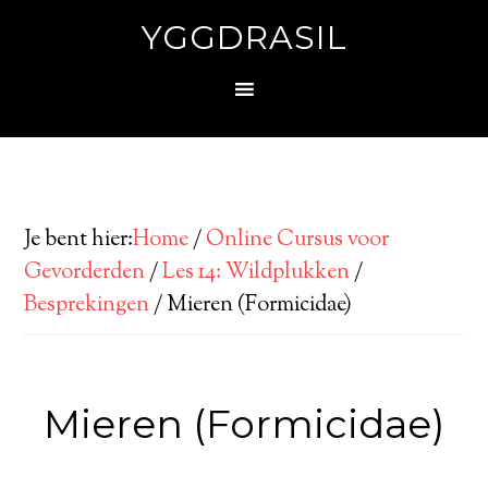
YGGDRASIL
Je bent hier:
Home
/
Online Cursus voor
Gevorderden
/
Les 14: Wildplukken
/
Besprekingen
/
Mieren (Formicidae)
Mieren (Formicidae)