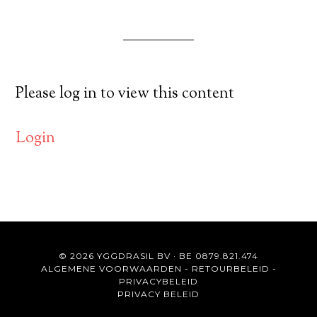
Please log in to view this content
Login
© 2026 YGGDRASIL BV · BE 0879.821.474
ALGEMENE VOORWAARDEN
-
RETOURBELEID
-
PRIVACYBELEID
PRIVACY BELEID