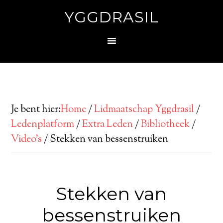
YGGDRASIL
Je bent hier:
Home
/
Lidmaatschap Yggdrasil
/
Ledenplatform
/
Extra Leden
/
Bibliotheek
/
Video’s
/
Stekken van bessenstruiken
Stekken van
bessenstruiken