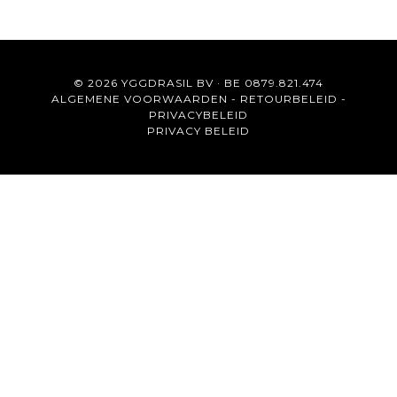
© 2026 YGGDRASIL BV · BE 0879.821.474
ALGEMENE VOORWAARDEN
-
RETOURBELEID
-
PRIVACYBELEID
PRIVACY BELEID