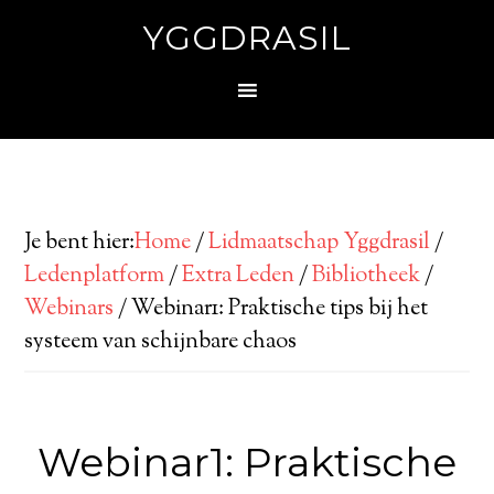
YGGDRASIL
Je bent hier:
Home
/
Lidmaatschap Yggdrasil
/
Ledenplatform
/
Extra Leden
/
Bibliotheek
/
Webinars
/
Webinar1: Praktische tips bij het
systeem van schijnbare chaos
Webinar1: Praktische