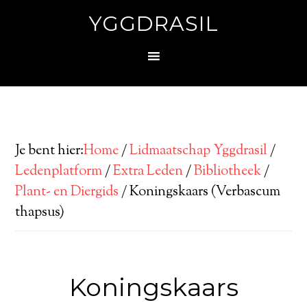
YGGDRASIL
Je bent hier:
Home
/
Lidmaatschap Yggdrasil
/
Ledenplatform
/
Extra Leden
/
Bibliotheek
/
Plant- en Diergids
/
Koningskaars (Verbascum
thapsus)
Koningskaars