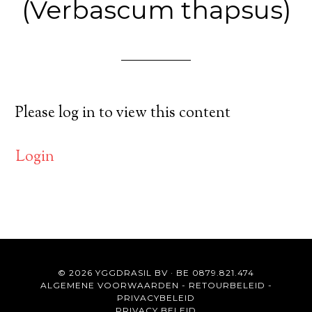
(Verbascum thapsus)
Please log in to view this content
Login
© 2026 YGGDRASIL BV · BE 0879.821.474
ALGEMENE VOORWAARDEN
-
RETOURBELEID
-
PRIVACYBELEID
PRIVACY BELEID