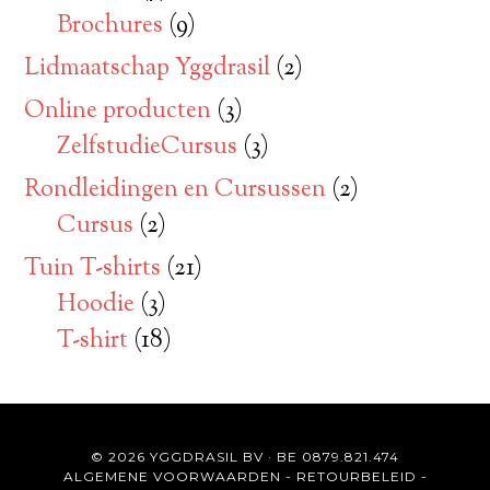
Brochures
(9)
Lidmaatschap Yggdrasil
(2)
Online producten
(3)
ZelfstudieCursus
(3)
Rondleidingen en Cursussen
(2)
Cursus
(2)
Tuin T-shirts
(21)
Hoodie
(3)
T-shirt
(18)
© 2026 YGGDRASIL BV · BE 0879.821.474
ALGEMENE VOORWAARDEN
-
RETOURBELEID
-