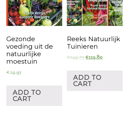
Gezonde
Reeks Natuurlijk
voeding uit de
Tuinieren
natuurlijke
€
149.75
€
119.80
moestuin
€
29.95
ADD TO
CART
ADD TO
CART