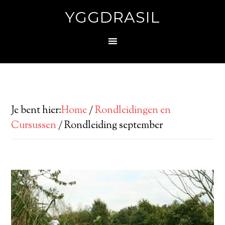
YGGDRASIL
Je bent hier:
Home
/
Rondleidingen en
Cursussen
/
Rondleiding september