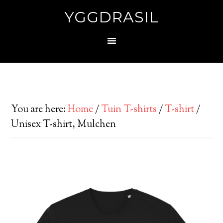
YGGDRASIL
You are here:
Home
/
Tuin T-shirts
/
T-shirt
/
Unisex T-shirt, Mulchen