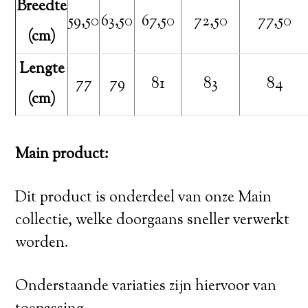
Breedte
59,50
63,50
67,50
72,50
77,50
(cm)
Lengte
77
79
81
83
84
(cm)
Main product:
Dit product is onderdeel van onze Main
collectie, welke doorgaans sneller verwerkt
worden.
Onderstaande variaties zijn hiervoor van