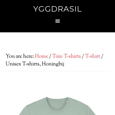
YGGDRASIL
You are here:
Home
/
Tuin T-shirts
/
T-shirt
/
Unisex T-shirts, Honingbij