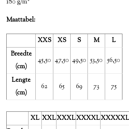
180 g/m²
Maattabel:
XXS
XS
S
M
L
Breedte
45,50
47,50
49,50
53,50
56,50
(cm)
Lengte
62
65
69
73
75
(cm)
XL
XXL
XXXL
XXXXL
XXXXX