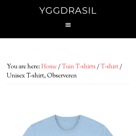
YGGDRASIL
You are here:
Home
/
Tuin T-shirts
/
T-shirt
/
Unisex T-shirt, Observeren