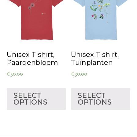
Unisex T-shirt,
Unisex T-shirt,
Paardenbloem
Tuinplanten
€
30.00
€
30.00
SELECT
SELECT
OPTIONS
OPTIONS