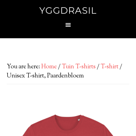
YGGDRASIL
You are here:
Home
/
Tuin T-shirts
/
T-shirt
/
Unisex T-shirt, Paardenbloem