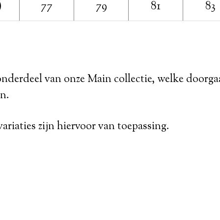
)
77
79
81
83
onderdeel van onze Main collectie, welke doorga
n.
riaties zijn hiervoor van toepassing.