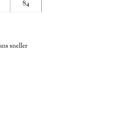
84
ans sneller