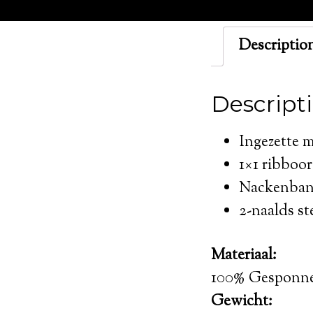
Descriptio
Descript
Ingezette
1×1 ribboor
Nackenband
2-naalds s
Materiaal:
100% Gesponne
Gewicht: