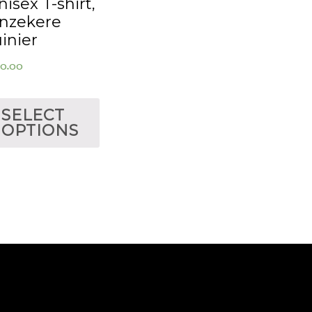
nisex T-shirt,
nzekere
uinier
0.00
SELECT
OPTIONS
D