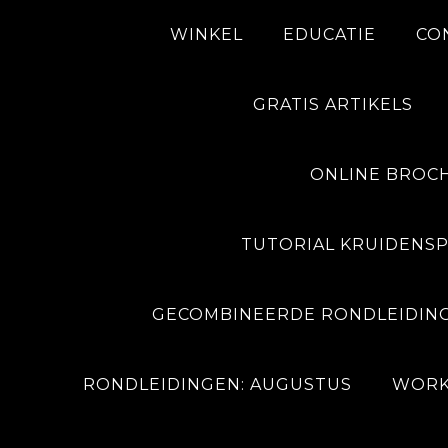
WINKEL
EDUCATIE
CO
GRATIS ARTIKELS
ONLINE BROC
me
/
Tuin T-shirts
/
T-shirt
/
Unisex T-shirt, Tuinpla
TUTORIAL KRUIDENSP
Unisex T-shi
GECOMBINEERDE RONDLEIDING 
Tuinplante
RONDLEIDINGEN: AUGUSTUS
WORK
€
30.00