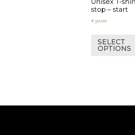
Unisex T-shir
stop – start
€
30.00
SELECT
OPTIONS