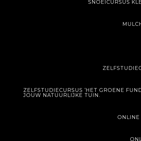
SNOEICURSUS KL
Kleur
MULCH
Maat
ZELFSTUDIE
ADD TO 
ZELFSTUDIECURSUS ‘HET GROENE FUN
JOUW NATUURLIJKE TUIN.
SKU:
STTU169_17599
Category:
T-shirt
ONLINE
ON