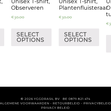
t,
Unisex T-shirt,
Unisex T-shirt,
U
Observeren
Plantenfluisteraar
O
t
€
30.00
€
30.00
€
3
SELECT
SELECT
OPTIONS
OPTIONS
© 2026 YGGDRASIL BV · BE 0879.821.474
ALGEMENE VOORWAARDEN
-
RETOURBELEID
-
PRIVACYBELEI
PRIVACY BELEID