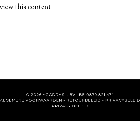
 view this content
© 2026 YGGDRASIL BV · BE 0879.821.474
ALGEMENE VOORWAARDEN
-
RETOURBELEID
-
PRIVACYBELEI
PRIVACY BELEID