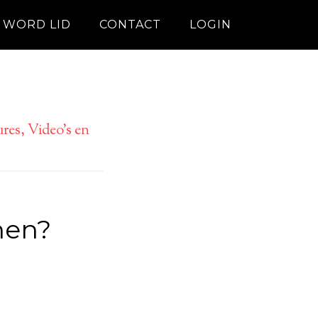
WORD LID
CONTACT
LOGIN
res, Video’s en
hen?