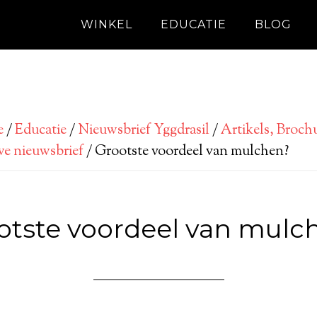
WINKEL
EDUCATIE
BLOG
e
/
Educatie
/
Nieuwsbrief Yggdrasil
/
Artikels, Brochu
e nieuwsbrief
/
Grootste voordeel van mulchen?
otste voordeel van mulc