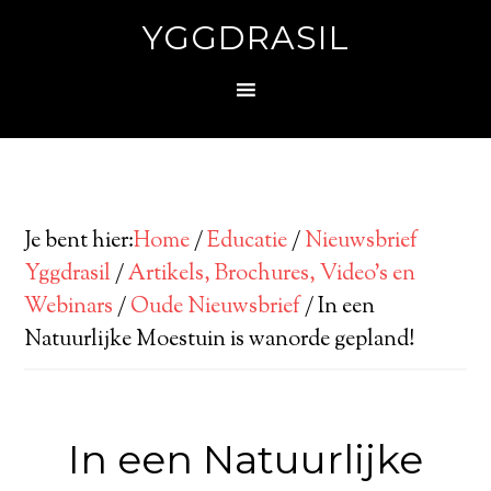
YGGDRASIL
Je bent hier:
Home
/
Educatie
/
Nieuwsbrief
Yggdrasil
/
Artikels, Brochures, Video’s en
Webinars
/
Oude Nieuwsbrief
/
In een
Natuurlijke Moestuin is wanorde gepland!
In een Natuurlijke