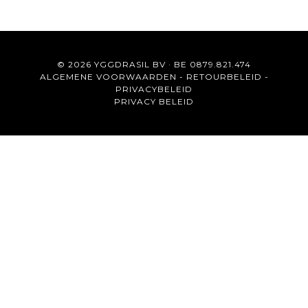
© 2026 YGGDRASIL BV · BE 0879.821.474
ALGEMENE VOORWAARDEN
-
RETOURBELEID
-
PRIVACYBELEID
PRIVACY BELEID