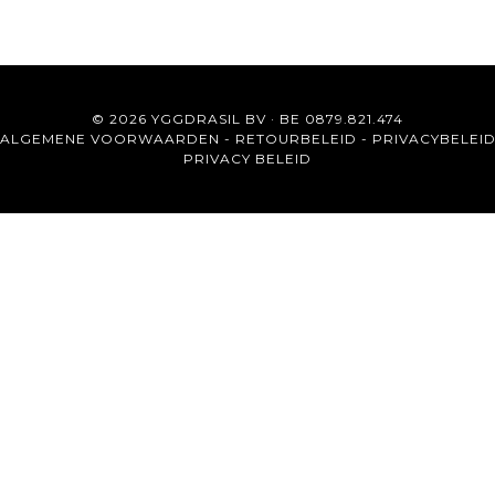
© 2026 YGGDRASIL BV · BE 0879.821.474
ALGEMENE VOORWAARDEN
-
RETOURBELEID
-
PRIVACYBELEI
PRIVACY BELEID