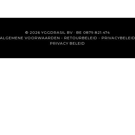
© 2026 YGGDRASIL BV · BE 0879.821.474
ALGEMENE VOORWAARDEN
-
RETOURBELEID
-
PRIVACYBELEI
PRIVACY BELEID