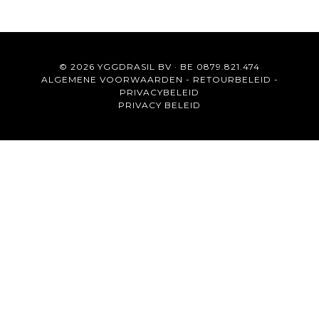
© 2026 YGGDRASIL BV · BE 0879.821.474
ALGEMENE VOORWAARDEN
-
RETOURBELEID
-
PRIVACYBELEID
PRIVACY BELEID