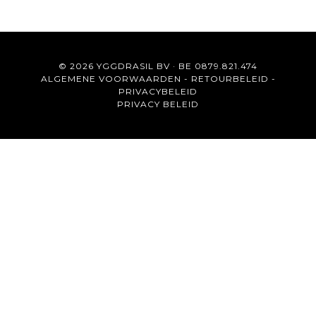
© 2026 YGGDRASIL BV · BE 0879.821.474
ALGEMENE VOORWAARDEN
-
RETOURBELEID
-
PRIVACYBELEID
PRIVACY BELEID