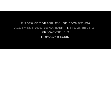
© 2026 YGGDRASIL BV · BE 0879.821.474
ALGEMENE VOORWAARDEN
-
RETOURBELEID
-
PRIVACYBELEID
PRIVACY BELEID