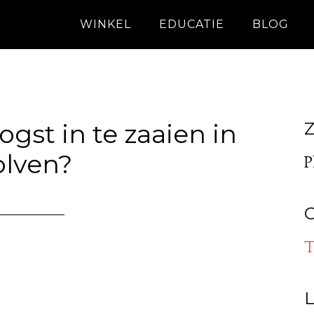
WINKEL
EDUCATIE
BLOG
gst in te zaaien in
Z
olven?
P
O
T
L