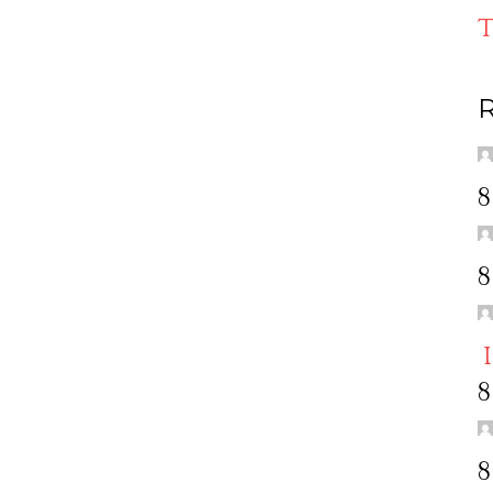
T
R
8
8
8
8