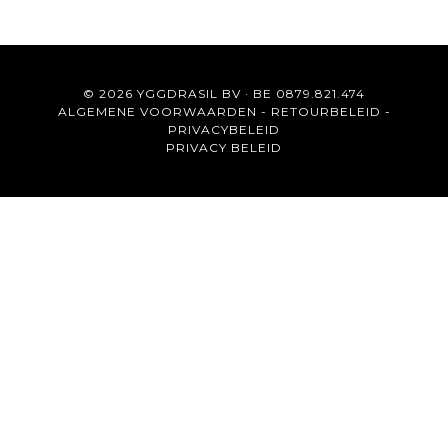
© 2026 YGGDRASIL BV · BE 0879.821.474
ALGEMENE VOORWAARDEN
-
RETOURBELEID
-
PRIVACYBELEID
PRIVACY BELEID