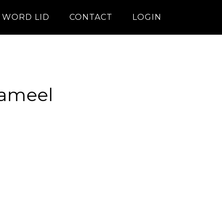
WORD LID
CONTACT
LOGIN
vameel