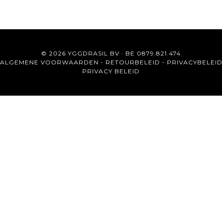
© 2026 YGGDRASIL BV · BE 0879.821.474
ALGEMENE VOORWAARDEN
-
RETOURBELEID
-
PRIVACYBELEI
PRIVACY BELEID