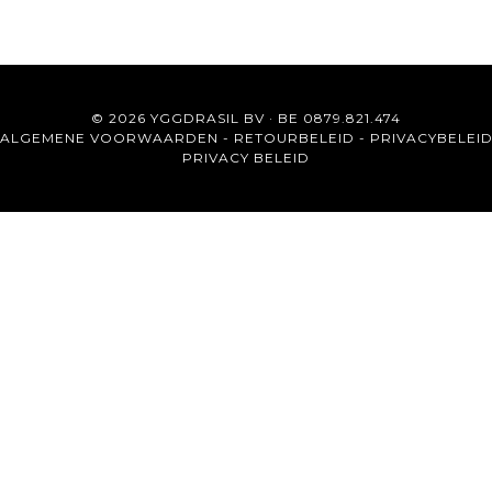
© 2026 YGGDRASIL BV · BE 0879.821.474
ALGEMENE VOORWAARDEN
-
RETOURBELEID
-
PRIVACYBELEI
PRIVACY BELEID